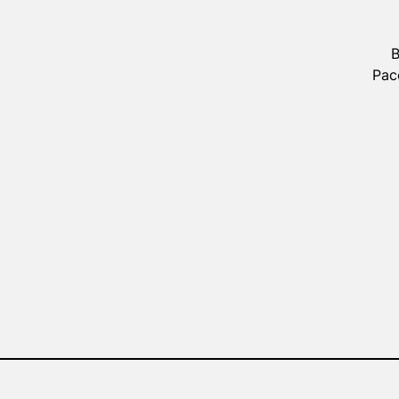
В
Рас