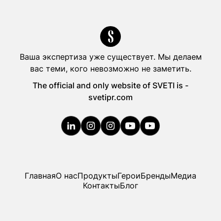
Ваша экспертиза уже существует. Мы делаем
вас теми, кого невозможно не заметить.
The official and only website of SVETI is -
svetipr.com
Главная
О нас
Продукты
Герои
Бренды
Медиа
Главная
О нас
Продукты
Герои
Бренды
Медиа
Контакты
Блог
Контакты
Блог