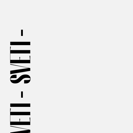
SVETI —
SVETI —