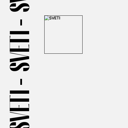
SVETI —
SVETI —